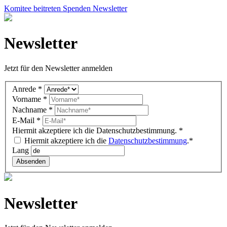
Komitee beitreten
Spenden
Newsletter
Newsletter
Jetzt für den Newsletter anmelden
Newsletter
Anrede
*
DE
Vorname
*
(overlay)
Nachname
*
E-Mail
*
Hiermit akzeptiere ich die Datenschutzbestimmung.
*
Hiermit akzeptiere ich die
Datenschutzbestimmung
.*
Lang
Absenden
Newsletter