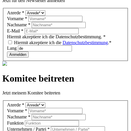
Jetzt für den Newsletter anmelden
Newsletter
Anrede
*
DE
Vorname
*
(footer)
Nachname
*
E-Mail
*
Hiermit akzeptiere ich die Datenschutzbestimmung.
*
Hiermit akzeptiere ich die
Datenschutzbestimmung
.*
Lang
Anmelden
Komitee beitreten
Jetzt meinem Komitee beitreten
Komitee
Anrede
*
DE
Vorname
*
(overlay)
Nachname
*
Funktion
Unternehmen / Partei
*