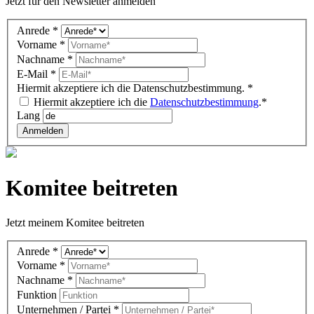
Jetzt für den Newsletter anmelden
Newsletter
Anrede
*
DE
Vorname
*
(footer)
Nachname
*
E-Mail
*
Hiermit akzeptiere ich die Datenschutzbestimmung.
*
Hiermit akzeptiere ich die
Datenschutzbestimmung
.*
Lang
Anmelden
Komitee beitreten
Jetzt meinem Komitee beitreten
Komitee
Anrede
*
DE
Vorname
*
(overlay)
Nachname
*
Funktion
Unternehmen / Partei
*