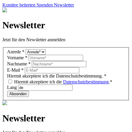
Komitee beitreten
Spenden
Newsletter
Newsletter
Jetzt für den Newsletter anmelden
Newsletter
Anrede
*
DE
Vorname
*
(overlay)
Nachname
*
E-Mail
*
Hiermit akzeptiere ich die Datenschutzbestimmung.
*
Hiermit akzeptiere ich die
Datenschutzbestimmung
.*
Lang
Absenden
Newsletter